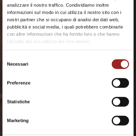
analizzare il nostro traffico. Condividiamo inoltre
informazioni sul modo in cui utilizza il nostro sito con i
nostri partner che si occupano di analisi dei dati web,
pubblicità e social media, i quali potrebbero combinarle
con altre informazioni che ha fornito loro o che hanno
Parla con noi,
raccolto dal suo utilizzo dei loro servizi.
arredare è la
Selezione
nostra prima
Necessari
del
lingua.
consenso
Preferenze
Scegliamo interni che il tempo non spegne,
ripensiamo la casa come luogo principe per
Statistiche
ritrovare valori veri in equilibrio tra modernità ed
eleganza da vivere quotidianamente.
Marketing
CONTATTACI ORA